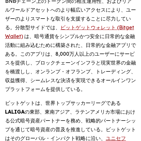
BNBチェーン上のトークン間の相互運用性、およびリア
ルワールドアセットへのより幅広いアクセスにより、ユー
ザーのよりスマートな取引を支援することに尽力してい
る。分散型サイドでは、
ビットゲットウォレット (Bitget
Wallet)
は、暗号通貨をシンプルかつ安全に日常的な金融
活動に組み込むために構築された、日常的な金融アプリで
ある。このアプリは、8,000万人以上のユーザーにサービ
スを提供し、ブロックチェーンインフラと現実世界の金融
を橋渡しし、オンランプ・オフランプ、トレーディング、
収益獲得、シームレスな決済を実現できるオールインワン
プラットフォームを提供している。
ビットゲットは、世界トップサッカーリーグである
LALIGA
の東部、東南アジア、ラテンアメリカ市場におけ
る公式暗号資産パートナーを務め、戦略的パートナーシッ
プを通じて暗号資産の普及を推進している。ビットゲット
はそのグローバル・インパクト戦略に沿い、
ユニセフ