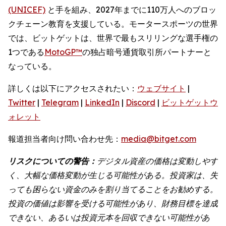
(UNICEF)
と手を組み、2027年までに110万人へのブロッ
クチェーン教育を支援している。モータースポーツの世界
では、ビットゲットは、世界で最もスリリングな選手権の
1つである
MotoGP™
の独占暗号通貨取引所パートナーと
なっている。
詳しくは以下にアクセスされたい：
ウェブサイト
|
Twitter
|
Telegram
|
LinkedIn
|
Discord
|
ビットゲットウ
ォレット
報道担当者向け問い合わせ先：
media@bitget.com
リスクについての警告：
デジタル資産の価格は変動しやす
く、大幅な価格変動が生じる可能性がある。投資家は、失
っても困らない資金のみを割り当てることをお勧めする。
投資の価値は影響を受ける可能性があり、財務目標を達成
できない、あるいは投資元本を回収できない可能性があ