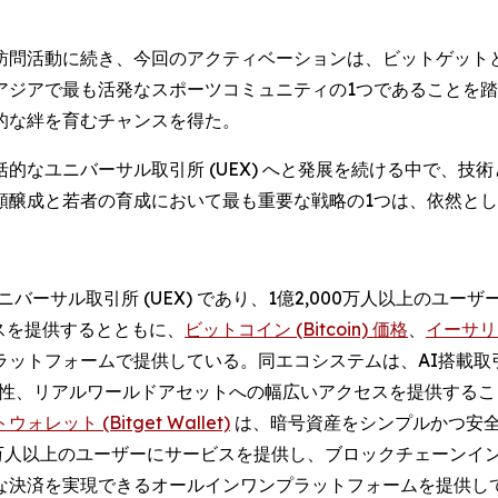
訪問活動に続き、今回のアクティベーションは、ビットゲット
アジアで最も活発なスポーツコミュニティの1つであることを
的な絆を育むチャンスを得た。
的なユニバーサル取引所 (UEX) へと発展を続ける中で、技
頼醸成と若者の育成において最も重要な戦略の1つは、依然と
バーサル取引所 (UEX) であり、1億2,000万人以上のユ
スを提供するとともに、
ビットコイン (Bitcoin) 価格
、
イーサリア
ラットフォームで提供している。同エコシステムは、AI搭載取
相互運用性、リアルワールドアセットへの幅広いアクセスを提供す
レット (Bitget Wallet)
は、暗号資産をシンプルかつ安
0万人以上のユーザーにサービスを提供し、ブロックチェーンイ
な決済を実現できるオールインワンプラットフォームを提供し