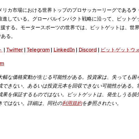
メリカ市場における世界トップのプロサッカーリーグである
ラ
推進している。グローバルインパクト戦略に沿って、ビットゲ
を支援する。モータースポーツの世界では、ビットゲットは、世
である。
ト
|
Twitter
|
Telegram
|
LinkedIn
|
Discord
|
ビットゲットウ
om
大幅な価格変動が生じる可能性がある。投資家は、失っても困
成できない、あるいは投資元本を回収できない可能性がある。
成果を保証するものではない。ビットゲットは、発生しうる損
きではない。詳細は、同社の
利用規約
を参照されたい。