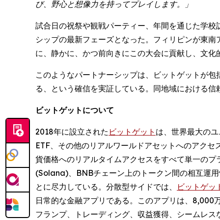
び、野心と想像力を持ってプレイします。」
試合日の祝祭や観戦パーティー、年間を通じた学校
シップの最新フェーズとなった。フィリピンが東南
に、静かに、かつ前向きにこの大会に貢献し、文化
このようなパートナーシップは、ビットゲットが包括
る、という確信を実証している。同地域における信
ビットゲットについて
2018年に設立された
ビットゲット
は、世界最大のユニ
ETF、その他のリアルワールドアセットへのアクセ
貨価格へのリアルタイムアクセスをすべて単一のプ
(Solana)、BNBチェーン上のトークン間の
とに尽力している。分散型サイドでは、
ビットゲットウォ
日常的な金融アプリである。このアプリは、8,00
フランプ、トレーディング、収益獲得、シームレス