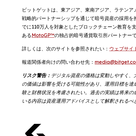
ビットゲットは、東アジア、東南アジア、ラテンア
戦略的パートナーシップを通じて暗号資産の採用を
でに110万人を対象としたブロックチェーン教育
ある
MotoGP™
の独占的暗号通貨取引所パートナー
詳しくは、次のサイトを参照されたい：
ウェブサイ
報道関係者向けの問い合わせ先：
media@bitget.c
リスク警告：
デジタル資産の価格は変動しやすく、
の価値は影響を受ける可能性があり、運用目標を達
験と財務状況を考慮されたい。過去の実績は将来の
いる内容は資産運用アドバイスとして解釈されるべ