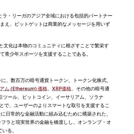
とラ・リーガのアジア全域における包括的パートナー
踏まえ、ビットゲットは商業的なメッセージを用いず
術と文化は本物のコミュニティに根ざすことで繁栄す
して青少年スポーツを支援することである。
ーザーに、数百万の暗号通貨トークン、トークン化株式、
ム (Ethereum) 価格
、
XRP価格
、その他の暗号通
引ツール、ビットコイン、イーサリアム、ソラナ
ることで、ユーザーのよりスマートな取引を支援するこ
全に日常的な金融活動に組み込むために構築された、
ンフラと現実世界の金融を橋渡しし、オンランプ・オ
ている。