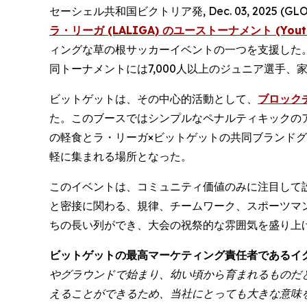
セーシェル共和国ビクトリア発, Dec. 03, 2025 (G
ラ・リーガ (LALIGA) のユーストーナメント (Youth 
ィングな草の根サッカーイベントの一つを支援した。11月14日
同トーナメントには7,000人以上のジュニア選手
ビットゲットは、その中心的活動として、
ブロックチ
た。このブースではシンプルなペナルティキックの
の軽食とラ・リーガ×ビットゲットの共同ブランド
軽に集まれる場所となった。
このイベントは、コミュニティ価値のみに注目して
と密接に関わる、規律、チームワーク、スポーツマ
ちの長い列ができ、大会の祝祭的な雰囲気を盛り上
ビットゲットの最高マーケティング責任者であるイグナチオ
やグラウンドで始まり、幼い頃から育まれるものだ
えることができるため、当社にとっても大きな意味