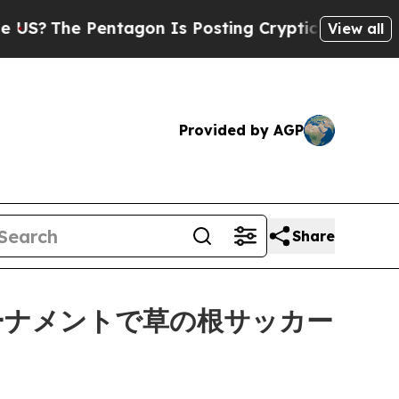
e Pentagon Is Posting Cryptic Biblical Messages
View all
Provided by AGP
Share
ーナメントで草の根サッカー