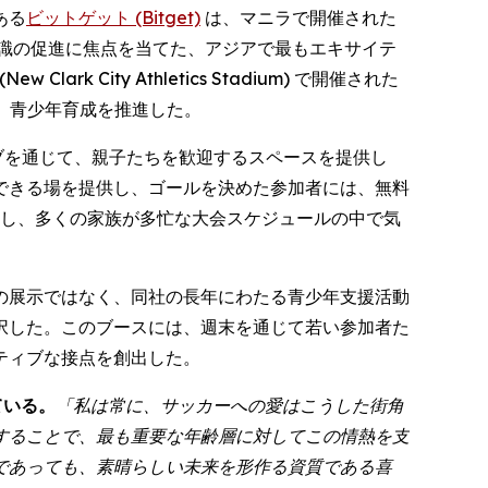
である
ビットゲット (Bitget)
は、マニラで開催された
識の促進に焦点を当てた、アジアで最もエキサイテ
City Athletics Stadium) で開催された
神、青少年育成を推進した。
ブを通じて、親子たちを歓迎するスペースを提供し
できる場を提供し、ゴールを決めた参加者には、無料
供し、多くの家族が多忙な大会スケジュールの中で気
の展示ではなく、同社の長年にわたる青少年支援活動
択した。このブースには、週末を通じて若い参加者た
ティブな接点を創出した。
ている。
「私は常に、サッカーへの愛はこうした街角
することで、最も重要な年齢層に対してこの情熱を支
であっても、素晴らしい未来を形作る資質である喜