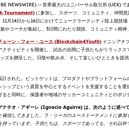
LOBE NEWSWIRE) -- 世界最大のユニバーサル取引所 (UEX) 
Tournament)
に参加し、スポーツ、コミュニティ、仲間意
から16日にかけてニュークラークシティ陸上競技場 (New Clark 
、家族やコーチが集結し、3日間にわたり競技、コミュニティ精
ェーン・フォー・ユース (Blockchain4Youth)
イニシアチ
アクティビティを開催し、試合の合間に子供たちがリラックス
グッズを贈呈した。日陰や飲み水、そして楽しいひとときを提
設計された。ビットゲットは、プロダクトやプラットフォーム
ンシップという資質を中心とするイベントを支援することを選
げると同時に、保護者や地域のサッカーコミュニティとのポジ
・アギーレ (Ignacio Aguirre) は、次のように述べ
と確信してきました。ラ・リーガのユーストーナメントに参加
を持っています。子供たちは、スポーツであっても、それ以外