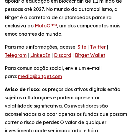
apoiar a educação em blockchain de 1,1 milhão de
pessoas até 2027. No mundo do automobilismo, a
Bitget é a corretora de criptomoedas parceira
exclusiva do
MotoGP™
, um dos campeonatos mais
emocionantes do mundo.
Para mais informações, acesse:
Site
|
Twitter
|
Telegram
|
LinkedIn
|
Discord
|
Bitget Wallet
Para comunicação social, envie um e-mail
para:
media@bitget.com
Aviso de risco:
os preços dos ativos digitais estão
sujeitos a flutuações e podem apresentar
volatilidade significativa. Os investidores são
aconselhados a alocar apenas os fundos que possam
correr o risco de perder. O valor de qualquer
investimento pode ser impactado, e há a