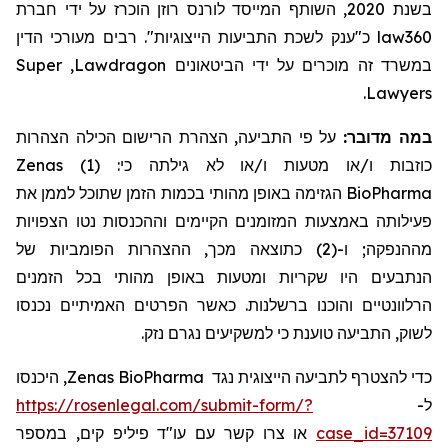
בשנת 2020, השותף המייסד לורנס רוזן הוכרז על ידי חברת
מעורכי הדין
כ"ענק לשכת התביעות הייצוגיות". רבים
law360
Super
,
Lawdragon
במשרד זה מוכרים על ידי הביטאונים
.
Lawyers
על פי התביעה, הצהרת הרישום הכילה הצהרות
:
במה מדובר
Zenas
כוזבות ו/או מטעות ו/או לא גילתה כי: (1)
הגזימה באופן מהותי בכמות הזמן שתוכל לממן את
BioPharma
פעילותה באמצעות המזומנים הקיימים וההכנסות נטו הצפויות
מההנפקה; ו-(2) כתוצאה מכך, ההצהרות הפומביות של
הנתבעים היו שקריות ומטעות באופן מהותי בכל הזמנים
הרלוונטיים והוכנו ברשלנות. כאשר הפרטים האמיתיים נכנסו
לשוק, התביעה טוענת כי למשקיעים נגרם נזק.
, היכנסו
Zenas BioPharma
כדי להצטרף לתביעה הייצוגית נגד
https://rosenlegal.com/submit-form/?
ל-
או צרו קשר עם עו"ד פיליפ קים, במספר
case_id=37109