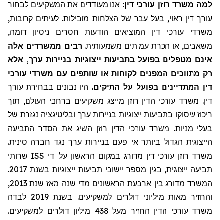
למה משרד רוזן עורכי דין:
אנו מעודדים את המשקיעים לבחור
עורך דין ראוי, בעל עבר של הצלחות מובילות. לעיתים קרובות,
משרדי עורכי דין המוציאים הודעות חסרים ניסיון דומה,
משאבים, או הכרת עמיתים משמעותית.
רבים ממשרדים אלה
אינם מטפלים בפועל בתביעות ייצוגיות בניירות ערך, אלא
רק מתווכים המפנים לקוחות או שותפים עם משרדי עורכי
דין המתדיינים בפועל על התיקים.
היו נבונים בבחירת עורך
דין. משרד עורכי הדין רוזן מייצג משקיעים ברחבי העולם, תוך
ריכוז עיסוקו בתביעות ייצוגיות בניירות ערך ובליטיגציה נגזרת של
בעלי מניות. משרד עורכי הדין רוזן השיג את הסדר התביעה
הייצוגית הגדול ביותר אי פעם בניירות ערך נגד חברה סינית.
שרותי
ISS
משרד רוזן עורכי דין מדורג במקום הראשון על ידי
תביעה ייצוגית, בגין מספר יישובי תביעות ייצוגיות בשנת 2017.
המשרד מדורג בין ארבעת הראשונים מדי שנה מאז שנת 2013,
והחזיר מאות מיליוני דולרים למשקיעים. בשנת 2019 לבדה
משרד עורכי הדין החזיר
מעל
438 מיליון דולרים למשקיעים.