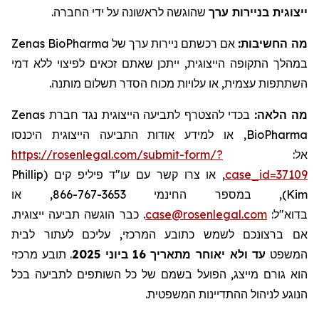
.
שהוגשה לראשונה על ידי החברה
ייצוגית בניירות ערך
Zenas BioPharma
ניירות ערך של
ם
אם רכשת
מה החשיבות:
ייתכן שאתם זכאים לפיצוי ללא דמי
,
הייצוגית
התקופה
במהלך
השתתפות עצמית, או עלויות מכוח הסדר תשלום מותנה.
Zenas
בכדי להצטרף לתביעה הייצוגית נגד חברת
מה הלאה:
, או למידע אודות התביעה הייצוגית היכנסו
BioPharma
https://rosenlegal.com/submit-form/?
אל:
Phillip
, או צרו קשר עם עו"ד פיליפ קים (
case_id=37109
), במספר החינמי 866-767-3653, או
Kim
. כבר הוגשה תביעה ייצוגית.
case@rosenlegal.com
בדוא"ל:
אם ברצונכם לשמש כתובע המרכזי, עליכם לעתור לבית
תובע מרכזי
.
ביוני 2025
עד ולא יאוחר מתאריך 16
המשפט
הוא גורם מייצג, הפועל בשמם של כל השותפים לתביעה בכל
הנוגע לניהול ההתדיינות המשפטית.