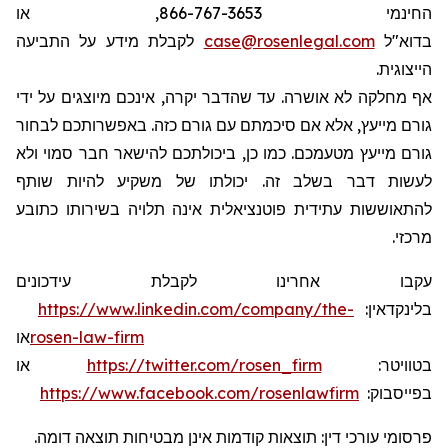
החינמי 866-767-3653, או
לקבלת מידע על התביעה
case@rosenlegal.com
בדוא"ל
הייצוגית.
אף מחלקה לא אושרה. עד שהדבר יקרה, אינכם מיוצגים על ידי
גורם מייעץ, אלא אם סיכמתם עם גורם כזה. באפשרותכם לבחור
גורם מייעץ מטעמכם. כמו כן, ביכולתכם להישאר חבר סמוי ולא
לעשות דבר בשלב זה. יכולתו של משקיע להיות שותף
להתאוששות עתידית פוטנציאלית אינה תלויה בשירותו כתובע
מרכזי.
עקבו אחרינו לקבלת
עידכונים
https://www.linkedin.com/company/the-
:
בלינקדאין
או
rosen-law-firm
או
https://twitter.com/rosen_firm
:
בטוויטר
https://www.facebook.com/rosenlawfirm
:
בפייסבוק
פרסומי עורכי דין: תוצאות קודמות אינן מבטיחות תוצאה דומה.