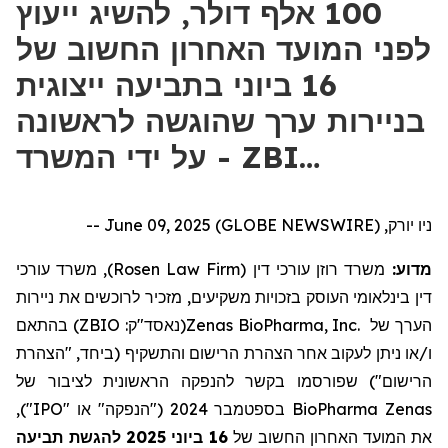
100 אלף דולר, להשיג ייעוץ
לפני המועד האחרון החשוב של
16 ביוני בתביעה ייצוגית
בניירות ערך שהוגשה לראשונה
על ידי המשרד - ZBI…
ניו יורק, June 09, 2025 (GLOBE NEWSWIRE) --
, משרד עורכי
)
Rosen Law Firm
(
משרד רוזן עורכי דין
מדוע:
דין בינלאומי העוסק בזכויות משקיעים,
מזכיר לרוכשים את ניירות
בהתאם
)
ZBIO
נאסד"ק:
(
Zenas BioPharma, Inc.
הערך של
ו/או ניתן לעקוב אחר הצהרת הרישום והתשקיף (ביחד, "הצהרת
הרישום") שפורסמו בקשר להנפקה הראשונית לציבור של
"),
IPO
בספטמבר 2024 ("הנפקה" או "
BioPharma
Zenas
תביעה
להגשת
2025
ביוני
16
המועד האחרון החשוב של
את