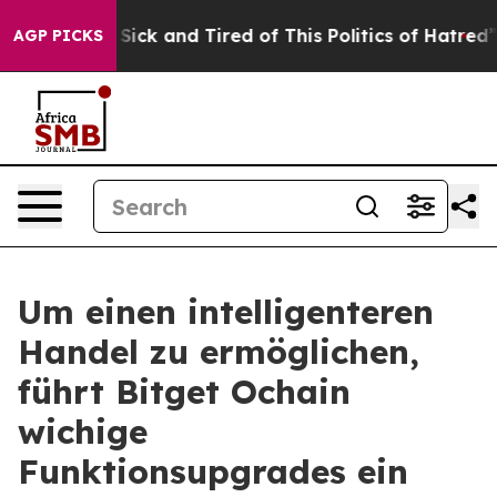
le Are Sick and Tired of This Politics of Hatred”
The S
AGP PICKS
Um einen intelligenteren
Handel zu ermöglichen,
führt Bitget Ochain
wichige
Funktionsupgrades ein