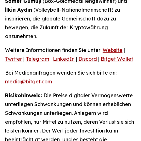
Samet Gümüş
(Box-Goldmedaillengewinner) und
İlkin Aydın
(Volleyball-Nationalmannschaft) zu
inspirieren, die globale Gemeinschaft dazu zu
bewegen, die Zukunft der Kryptowährung
anzunehmen.
Weitere Informationen finden Sie unter:
Website
|
Twitter
|
Telegram
|
LinkedIn
|
Discord
|
Bitget Wallet
Bei Medienanfragen wenden Sie sich bitte an:
media@bitget.com
Risikohinweis:
Die Preise digitaler Vermögenswerte
unterliegen Schwankungen und können erheblichen
Schwankungen unterliegen. Anlegern wird
empfohlen, nur Mittel zu nutzen, deren Verlust sie sich
leisten können. Der Wert jeder Investition kann
beeinträchtigt werden, und es besteht die