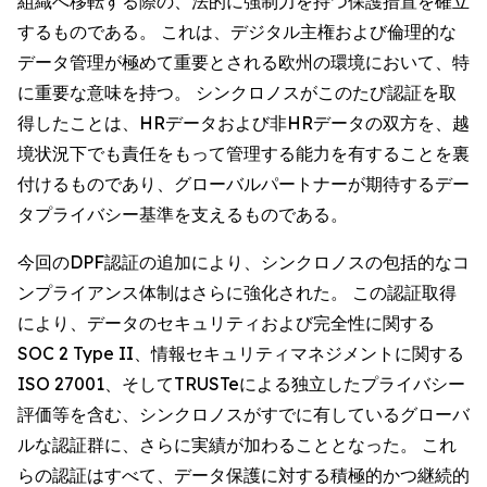
組織へ移転する際の、法的に強制力を持つ保護措置を確立
するものである。 これは、デジタル主権および倫理的な
データ管理が極めて重要とされる欧州の環境において、特
に重要な意味を持つ。 シンクロノスがこのたび認証を取
得したことは、HRデータおよび非HRデータの双方を、越
境状況下でも責任をもって管理する能力を有することを裏
付けるものであり、グローバルパートナーが期待するデー
タプライバシー基準を支えるものである。
今回のDPF認証の追加により、シンクロノスの包括的なコ
ンプライアンス体制はさらに強化された。 この認証取得
により、データのセキュリティおよび完全性に関する
SOC 2 Type II、情報セキュリティマネジメントに関する
ISO 27001、そしてTRUSTeによる独立したプライバシー
評価等を含む、シンクロノスがすでに有しているグローバ
ルな認証群に、さらに実績が加わることとなった。 これ
らの認証はすべて、データ保護に対する積極的かつ継続的