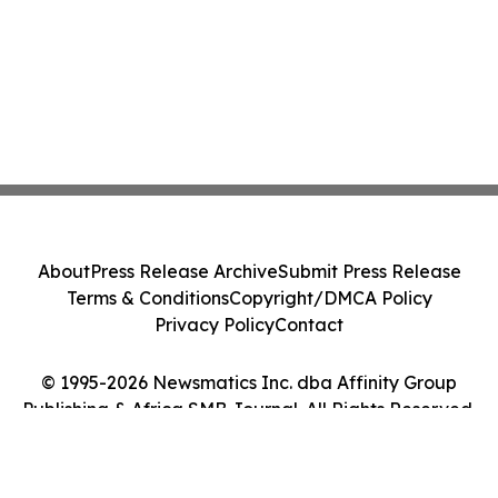
About
Press Release Archive
Submit Press Release
Terms & Conditions
Copyright/DMCA Policy
Privacy Policy
Contact
© 1995-2026 Newsmatics Inc. dba Affinity Group
Publishing & Africa SMB Journal. All Rights Reserved.
Cookie Settings / Your Privacy Choices